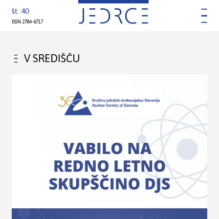
št. 40
ISSN 2784-6717
V SREDIŠČU