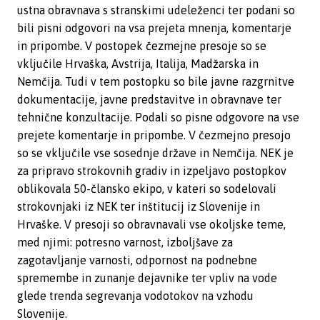
ustna obravnava s stranskimi udeleženci ter podani so
bili pisni odgovori na vsa prejeta mnenja, komentarje
in pripombe. V postopek čezmejne presoje so se
vključile Hrvaška, Avstrija, Italija, Madžarska in
Nemčija. Tudi v tem postopku so bile javne razgrnitve
dokumentacije, javne predstavitve in obravnave ter
tehnične konzultacije. Podali so pisne odgovore na vse
prejete komentarje in pripombe. V čezmejno presojo
so se vključile vse sosednje države in Nemčija. NEK je
za pripravo strokovnih gradiv in izpeljavo postopkov
oblikovala 50-člansko ekipo, v kateri so sodelovali
strokovnjaki iz NEK ter inštitucij iz Slovenije in
Hrvaške. V presoji so obravnavali vse okoljske teme,
med njimi: potresno varnost, izboljšave za
zagotavljanje varnosti, odpornost na podnebne
spremembe in zunanje dejavnike ter vpliv na vode
glede trenda segrevanja vodotokov na vzhodu
Slovenije.