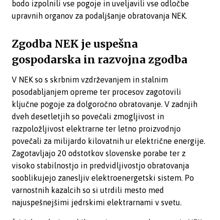
bodo izpolnili vse pogoje in uveljavili vse odločbe
upravnih organov za podaljšanje obratovanja NEK.
Zgodba NEK je uspešna
gospodarska in razvojna zgodba
V NEK so s skrbnim vzdrževanjem in stalnim
posodabljanjem opreme ter procesov zagotovili
ključne pogoje za dolgoročno obratovanje. V zadnjih
dveh desetletjih so povečali zmogljivost in
razpoložljivost elektrarne ter letno proizvodnjo
povečali za milijardo kilovatnih ur električne energije.
Zagotavljajo 20 odstotkov slovenske porabe ter z
visoko stabilnostjo in predvidljivostjo obratovanja
sooblikujejo zanesljiv elektroenergetski sistem. Po
varnostnih kazalcih so si utrdili mesto med
najuspešnejšimi jedrskimi elektrarnami v svetu.