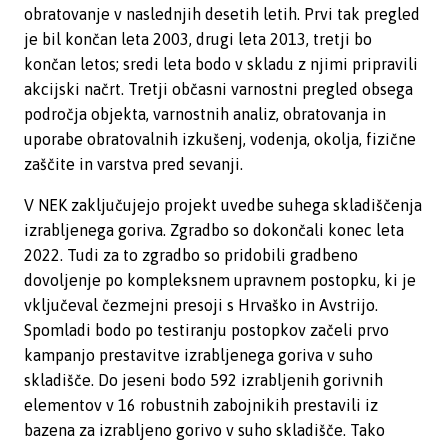
obratovanje v naslednjih desetih letih. Prvi tak pregled
je bil končan leta 2003, drugi leta 2013, tretji bo
končan letos; sredi leta bodo v skladu z njimi pripravili
akcijski načrt. Tretji občasni varnostni pregled obsega
področja objekta, varnostnih analiz, obratovanja in
uporabe obratovalnih izkušenj, vodenja, okolja, fizične
zaščite in varstva pred sevanji.
V NEK zaključujejo projekt uvedbe suhega skladiščenja
izrabljenega goriva. Zgradbo so dokončali konec leta
2022. Tudi za to zgradbo so pridobili gradbeno
dovoljenje po kompleksnem upravnem postopku, ki je
vključeval čezmejni presoji s Hrvaško in Avstrijo.
Spomladi bodo po testiranju postopkov začeli prvo
kampanjo prestavitve izrabljenega goriva v suho
skladišče. Do jeseni bodo 592 izrabljenih gorivnih
elementov v 16 robustnih zabojnikih prestavili iz
bazena za izrabljeno gorivo v suho skladišče. Tako