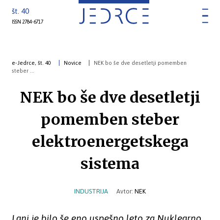
št. 40
ISSN 2784-6717
e-Jedrce, št. 40
Novice
NEK bo še dve desetletji pomemben
steber ...
NEK bo še dve desetletji
pomemben steber
elektroenergetskega
sistema
INDUSTRIJA
Avtor:
NEK
Lani je bilo še eno uspešno leto za Nuklearno